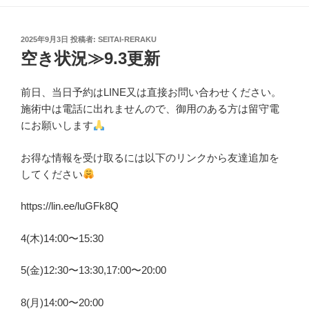
投
2025年9月3日
投稿者:
SEITAI-RERAKU
稿
空き状況≫9.3更新
日:
前日、当日予約はLINE又は直接お問い合わせください。
施術中は電話に出れませんので、御用のある方は留守電
にお願いします
お得な情報を受け取るには以下のリンクから友達追加を
してください
https://lin.ee/luGFk8Q
4(木)14:00〜15:30
5(金)12:30〜13:30,17:00〜20:00
8(月)14:00〜20:00