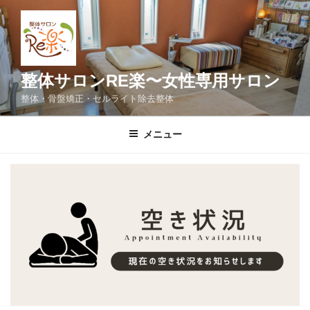
コ
ン
テ
ン
ツ
整体サロンRE楽〜女性専用サロン
へ
整体・骨盤矯正・セルライト除去整体
ス
キ
メニュー
ッ
プ