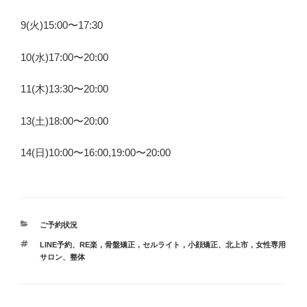
9(火)15:00〜17:30
10(水)17:00〜20:00
11(木)13:30〜20:00
13(土)18:00〜20:00
14(日)10:00〜16:00,19:00〜20:00
カ
ご予約状況
テ
タ
LINE予約
、
RE楽，骨盤矯正，セルライト，小顔矯正
、
北上市，女性専用
ゴ
グ
サロン
、
整体
リ
ー