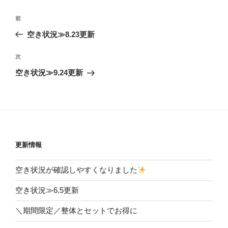
投
前
前
稿
の
空き状況≫8.23更新
ナ
投
ビ
稿
次
次
ゲ
の
空き状況≫9.24更新
投
ー
稿
シ
ョ
ン
更新情報
空き状況が確認しやすくなりました
空き状況≫6.5更新
＼期間限定／整体とセットでお得に