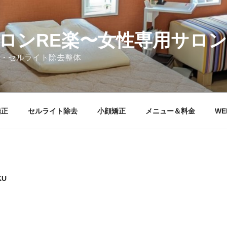
ロンRE楽〜女性専用サロン
・セルライト除去整体
矯正
セルライト除去
小顔矯正
メニュー＆料金
WE
KU