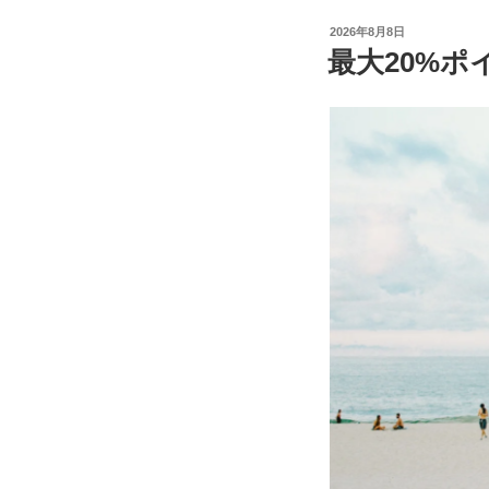
投
2026年8月8日
稿
最大20%ポ
日: