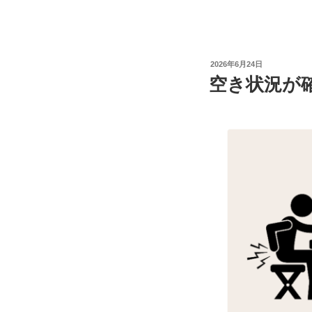
投
2026年6月24日
稿
空き状況が
日: