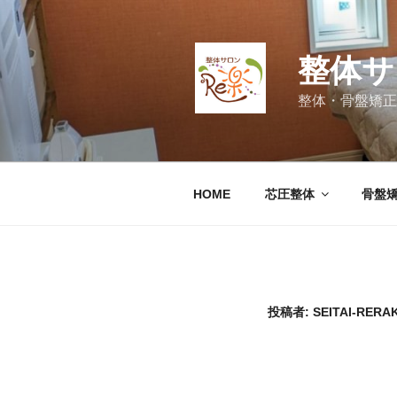
コ
ン
テ
整体サ
ン
ツ
整体・骨盤矯正
へ
ス
キ
ッ
HOME
芯圧整体
骨盤
プ
投稿者:
SEITAI-RERA