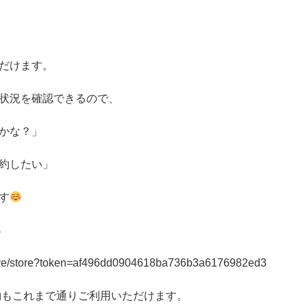
だけます。
状況を確認できるので、
かな？」
約したい」
す
ら
eserve/store?token=af496dd0904618ba736b3a6176982ed3
予約もこれまで通りご利用いただけます。