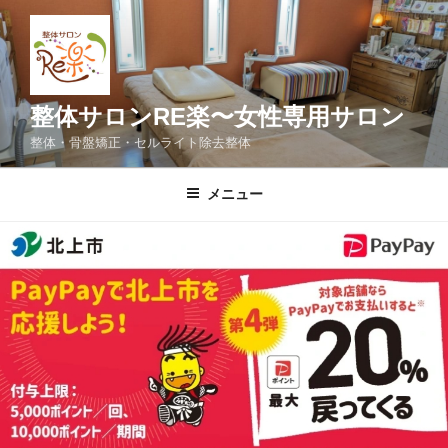
コ
ン
テ
ン
ツ
整体サロンRE楽〜女性専用サロン
へ
整体・骨盤矯正・セルライト除去整体
ス
キ
メニュー
ッ
プ