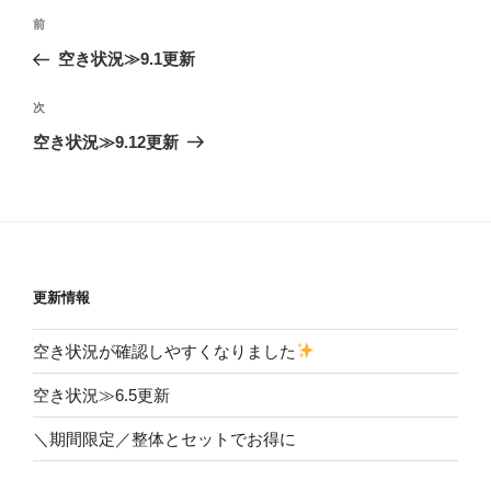
投
前
前
稿
の
空き状況≫9.1更新
ナ
投
ビ
稿
次
次
ゲ
の
空き状況≫9.12更新
投
ー
稿
シ
ョ
ン
更新情報
空き状況が確認しやすくなりました
空き状況≫6.5更新
＼期間限定／整体とセットでお得に