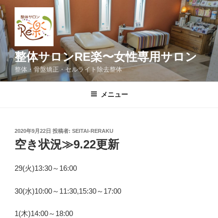
コ
ン
テ
ン
ツ
整体サロンRE楽〜女性専用サロン
へ
整体・骨盤矯正・セルライト除去整体
ス
キ
メニュー
ッ
プ
投
2020年9月22日
投稿者:
SEITAI-RERAKU
稿
空き状況≫9.22更新
日:
29(火)13:30～16:00
30(水)10:00～11:30,15:30～17:00
1(木)14:00～18:00