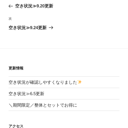
稿
の
空き状況≫9.20更新
ナ
投
ビ
稿
次
次
ゲ
の
空き状況≫9.24更新
投
ー
稿
シ
ョ
ン
更新情報
空き状況が確認しやすくなりました
空き状況≫6.5更新
＼期間限定／整体とセットでお得に
アクセス