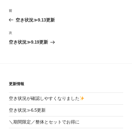
投
前
前
稿
の
空き状況≫9.13更新
ナ
投
ビ
稿
次
次
ゲ
の
空き状況≫9.19更新
投
ー
稿
シ
ョ
ン
更新情報
空き状況が確認しやすくなりました
空き状況≫6.5更新
＼期間限定／整体とセットでお得に