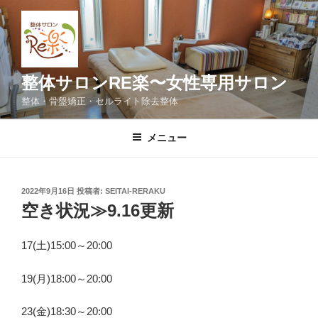
コ
ン
テ
ン
ツ
整体サロンRE楽〜女性専用サロン
へ
整体・骨盤矯正・セルライト除去整体
ス
キ
メニュー
ッ
プ
投
2022年9月16日
投稿者:
SEITAI-RERAKU
稿
空き状況≫9.16更新
日:
17(土)15:00～20:00
19(月)18:00～20:00
23(金)18:30～20:00