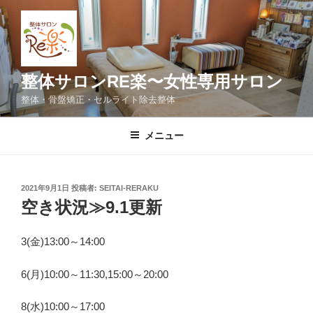
コ
ン
テ
ン
ツ
整体サロンRE楽〜女性専用サロン
へ
整体・骨盤矯正・セルライト除去整体
ス
キ
メニュー
ッ
プ
投
2021年9月1日
投稿者:
SEITAI-RERAKU
稿
空き状況≫9.1更新
日:
3(金)13:00～14:00
6(月)10:00～11:30,15:00～20:00
8(水)10:00～17:00