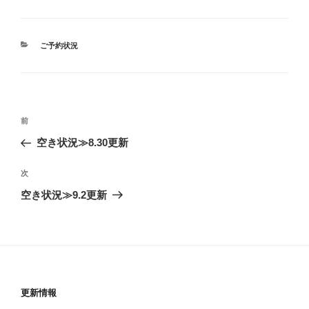
カ
ご予約状況
テ
ゴ
リ
ー
投
前
前
稿
の
空き状況≫8.30更新
ナ
投
ビ
稿
次
次
ゲ
の
空き状況≫9.2更新
投
ー
稿
シ
ョ
ン
更新情報