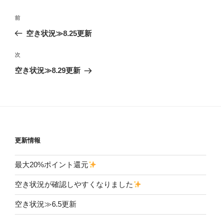
投
前
前
稿
の
空き状況≫8.25更新
ナ
投
ビ
稿
次
次
ゲ
の
空き状況≫8.29更新
投
ー
稿
シ
ョ
ン
更新情報
最大20%ポイント還元
空き状況が確認しやすくなりました
空き状況≫6.5更新