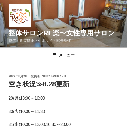
コ
ン
テ
ン
ツ
整体サロンRE楽〜女性専用サロン
へ
整体・骨盤矯正・セルライト除去整体
ス
キ
メニュー
ッ
プ
投
2022年8月28日
投稿者:
SEITAI-RERAKU
稿
空き状況≫8.28更新
日:
29(月)13:00～16:00
30(火)10:00～11:30
31(水)10:00～12:00,16:30～20:00