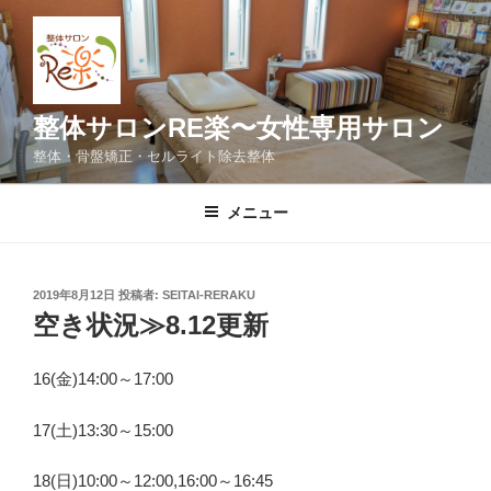
コ
ン
テ
ン
ツ
整体サロンRE楽〜女性専用サロン
へ
整体・骨盤矯正・セルライト除去整体
ス
キ
メニュー
ッ
プ
投
2019年8月12日
投稿者:
SEITAI-RERAKU
稿
空き状況≫8.12更新
日:
16(金)14:00～17:00
17(土)13:30～15:00
18(日)10:00～12:00,16:00～16:45