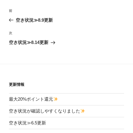
投
前
前
稿
の
空き状況≫8.9更新
ナ
投
ビ
稿
次
次
ゲ
の
空き状況≫8.14更新
投
ー
稿
シ
ョ
ン
更新情報
最大20%ポイント還元
空き状況が確認しやすくなりました
空き状況≫6.5更新