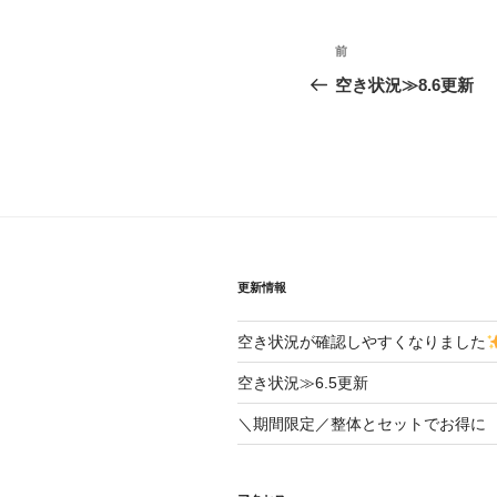
投
前
前
稿
の
空き状況≫8.6更新
投
ナ
稿
ビ
ゲ
ー
シ
更新情報
ョ
空き状況が確認しやすくなりました
ン
空き状況≫6.5更新
＼期間限定／整体とセットでお得に