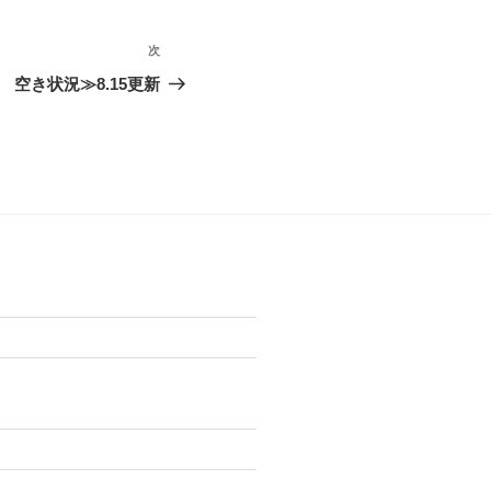
次
次
の
空き状況≫8.15更新
投
稿