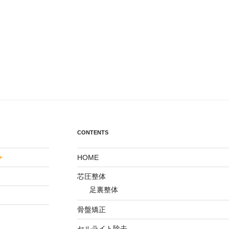
CONTENTS
HOME
芯圧整体
足裏整体
骨盤矯正
セルライト除去