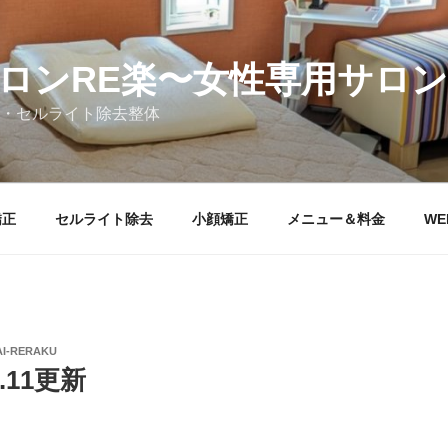
ロンRE楽〜女性専用サロン
・セルライト除去整体
矯正
セルライト除去
小顔矯正
メニュー＆料金
WE
AI-RERAKU
.11更新