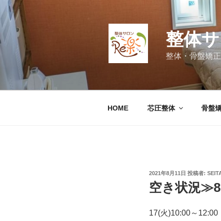
コ
ン
テ
整体サ
ン
ツ
整体・骨盤矯正
へ
ス
キ
ッ
HOME
芯圧整体
骨盤
プ
投
2021年8月11日
投稿者:
SEIT
稿
空き状況≫8
日:
17(火)10:00～12:00