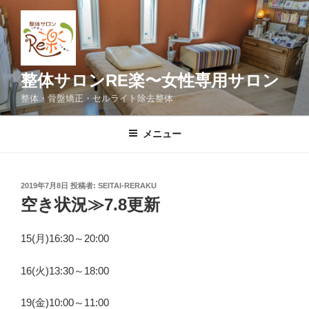
コ
ン
テ
ン
ツ
整体サロンRE楽〜女性専用サロン
へ
整体・骨盤矯正・セルライト除去整体
ス
キ
メニュー
ッ
プ
投
2019年7月8日
投稿者:
SEITAI-RERAKU
稿
空き状況≫7.8更新
日:
15(月)16:30～20:00
16(火)13:30～18:00
19(金)10:00～11:00