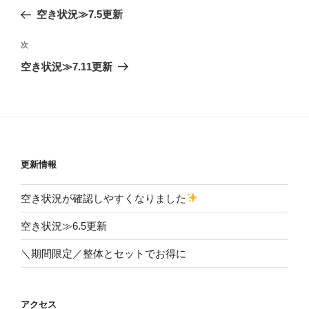
稿
の
空き状況≫7.5更新
ナ
投
ビ
稿
次
次
ゲ
の
空き状況≫7.11更新
投
ー
稿
シ
ョ
ン
更新情報
空き状況が確認しやすくなりました
空き状況≫6.5更新
＼期間限定／整体とセットでお得に
アクセス