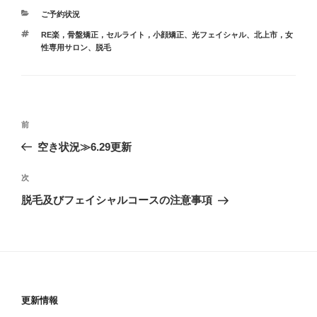
カ
ご予約状況
テ
タ
RE楽，骨盤矯正，セルライト，小顔矯正
、
光フェイシャル
、
北上市，女
ゴ
グ
性専用サロン
、
脱毛
リ
ー
投
前
前
稿
の
空き状況≫6.29更新
ナ
投
ビ
稿
次
次
ゲ
の
脱毛及びフェイシャルコースの注意事項
投
ー
稿
シ
ョ
ン
更新情報