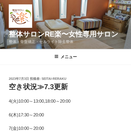
コ
ン
テ
ン
ツ
整体サロンRE楽〜女性専用サロン
へ
整体・骨盤矯正・セルライト除去整体
ス
キ
メニュー
ッ
プ
投
2023年7月3日
投稿者:
SEITAI-RERAKU
稿
空き状況≫7.3更新
日:
4(火)10:00～13:00,18:00～20:00
6(木)17:30～20:00
7(金)10:00～20:00