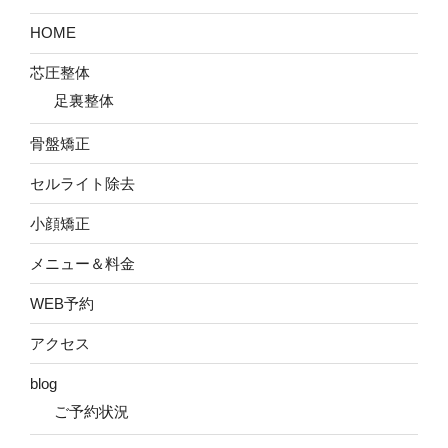
HOME
芯圧整体
足裏整体
骨盤矯正
セルライト除去
小顔矯正
メニュー＆料金
WEB予約
アクセス
blog
ご予約状況