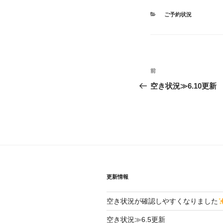
カ
ご予約状況
テ
ゴ
リ
ー
投
前
前
稿
の
空き状況≫6.10更新
投
ナ
稿
ビ
ゲ
ー
シ
更新情報
ョ
空き状況が確認しやすくなりました
ン
空き状況≫6.5更新