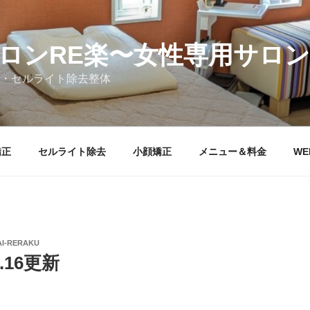
ロンRE楽〜女性専用サロン
・セルライト除去整体
矯正
セルライト除去
小顔矯正
メニュー＆料金
WE
AI-RERAKU
.16更新