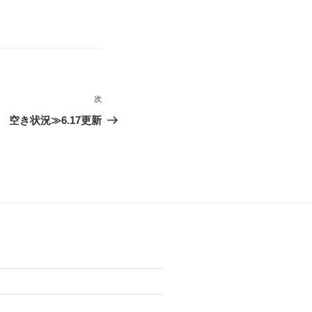
次
次
の
空き状況≫6.17更新
投
稿