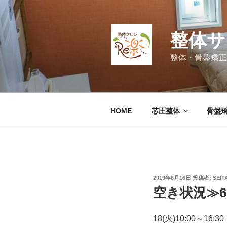
コ
ン
テ
整体サ
ン
ツ
整体・骨盤矯正
へ
ス
キ
ッ
HOME
芯圧整体
骨盤
プ
投
2019年6月16日
投稿者:
SEIT
稿
空き状況≫6
日:
18(火)10:00～16:30