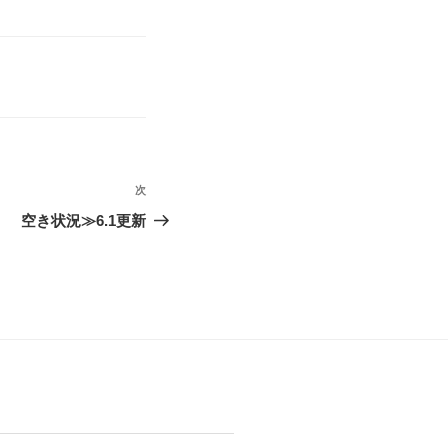
次
次
の
空き状況≫6.1更新
投
稿