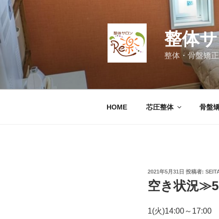
コ
ン
テ
整体サ
ン
ツ
整体・骨盤矯正
へ
ス
キ
ッ
HOME
芯圧整体
骨盤
プ
投
2021年5月31日
投稿者:
SEIT
稿
空き状況≫5
日:
1(火)14:00～17:00