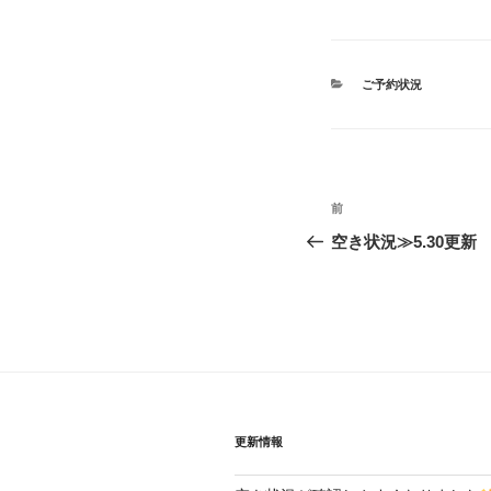
カ
ご予約状況
テ
ゴ
リ
ー
投
前
前
稿
の
空き状況≫5.30更新
投
ナ
稿
ビ
ゲ
ー
シ
更新情報
ョ