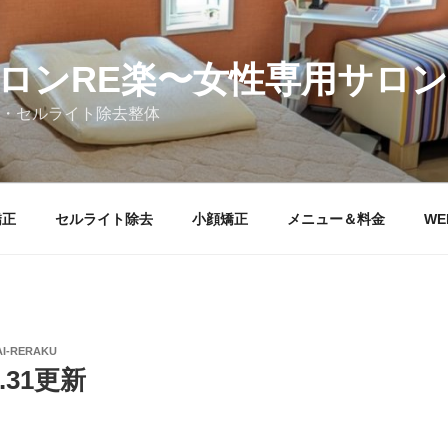
ロンRE楽〜女性専用サロン
・セルライト除去整体
矯正
セルライト除去
小顔矯正
メニュー＆料金
WE
AI-RERAKU
.31更新