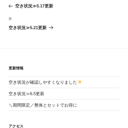
稿
の
空き状況≫5.17更新
ナ
投
ビ
稿
次
次
ゲ
の
空き状況≫5.21更新
投
ー
稿
シ
ョ
ン
更新情報
空き状況が確認しやすくなりました
空き状況≫6.5更新
＼期間限定／整体とセットでお得に
アクセス