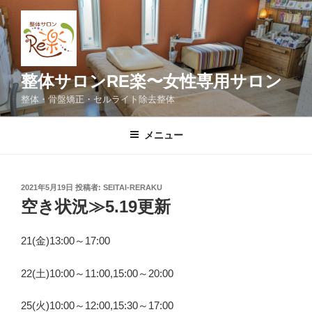
コ
ン
テ
ン
ツ
整体サロンRE楽〜女性専用サロン
へ
整体・骨盤矯正・セルライト除去整体
ス
キ
メニュー
ッ
プ
投
2021年5月19日
投稿者:
SEITAI-RERAKU
稿
空き状況≫5.19更新
日:
21(金)13:00～17:00
22(土)10:00～11:00,15:00～20:00
25(火)10:00～12:00,15:30～17:00