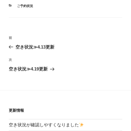
カ
ご予約状況
テ
ゴ
リ
ー
投
前
前
稿
の
空き状況≫4.13更新
ナ
投
ビ
稿
次
次
ゲ
の
空き状況≫4.19更新
投
ー
稿
シ
ョ
ン
更新情報
空き状況が確認しやすくなりました