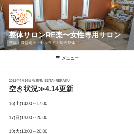
コ
ン
テ
ン
ツ
整体サロンRE楽〜女性専用サロン
へ
整体・骨盤矯正・セルライト除去整体
ス
キ
メニュー
ッ
プ
投
2022年4月14日
投稿者:
SEITAI-RERAKU
稿
空き状況≫4.14更新
日:
16(土)13:00～17:00
17(日)14:00～20:00
19(火)10:00～20:00