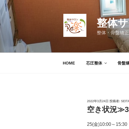
コ
ン
テ
整体サ
ン
ツ
整体・骨盤矯正
へ
ス
キ
ッ
HOME
芯圧整体
骨盤
プ
投
2022年3月24日
投稿者:
SEIT
稿
空き状況≫3
日:
25(金)10:00～15:30