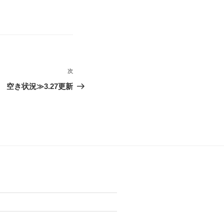
次
次
の
空き状況≫3.27更新
投
稿