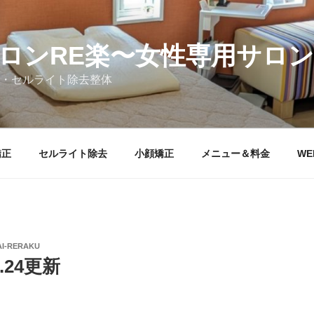
ロンRE楽〜女性専用サロン
・セルライト除去整体
矯正
セルライト除去
小顔矯正
メニュー＆料金
WE
AI-RERAKU
.24更新