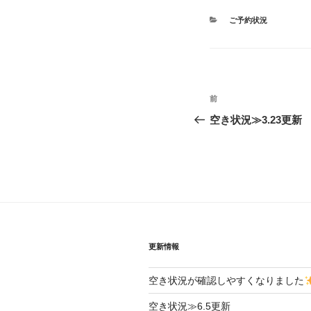
カ
ご予約状況
テ
ゴ
リ
ー
投
前
前
稿
の
空き状況≫3.23更新
投
ナ
稿
ビ
ゲ
ー
シ
更新情報
ョ
空き状況が確認しやすくなりました
ン
空き状況≫6.5更新