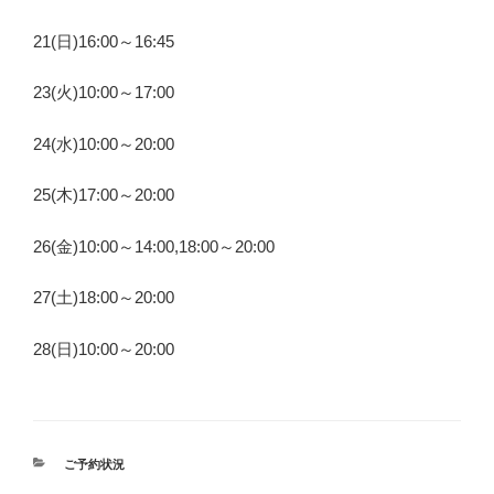
21(日)16:00～16:45
23(火)10:00～17:00
24(水)10:00～20:00
25(木)17:00～20:00
26(金)10:00～14:00,18:00～20:00
27(土)18:00～20:00
28(日)10:00～20:00
カ
ご予約状況
テ