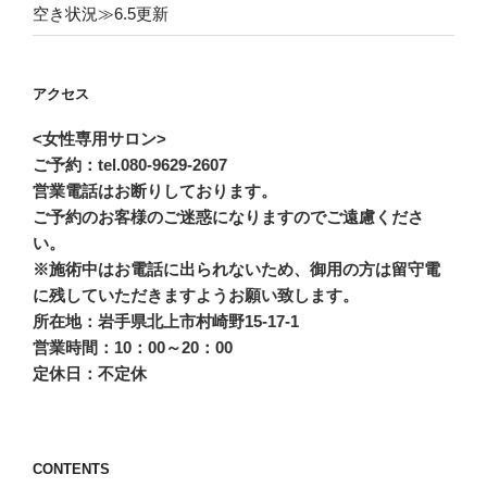
空き状況≫6.5更新
アクセス
<女性専用サロン>
ご予約：tel.080-9629-2607
営業電話はお断りしております。
ご予約のお客様のご迷惑になりますのでご遠慮くださ
い。
※施術中はお電話に出られないため、御用の方は留守電
に残していただきますようお願い致します。
所在地：岩手県北上市村崎野15-17-1
営業時間：10：00～20：00
定休日：不定休
CONTENTS