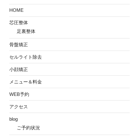
HOME
芯圧整体
足裏整体
骨盤矯正
セルライト除去
小顔矯正
メニュー＆料金
WEB予約
アクセス
blog
ご予約状況