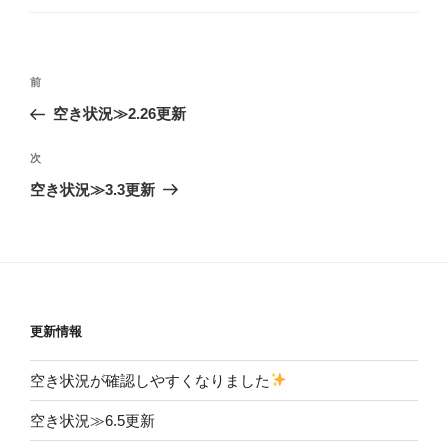
ゴ
リ
ー
投
前
前
稿
の
空き状況≫2.26更新
ナ
投
ビ
稿
次
次
ゲ
の
空き状況≫3.3更新
投
ー
稿
シ
ョ
ン
更新情報
空き状況が確認しやすくなりました
空き状況≫6.5更新