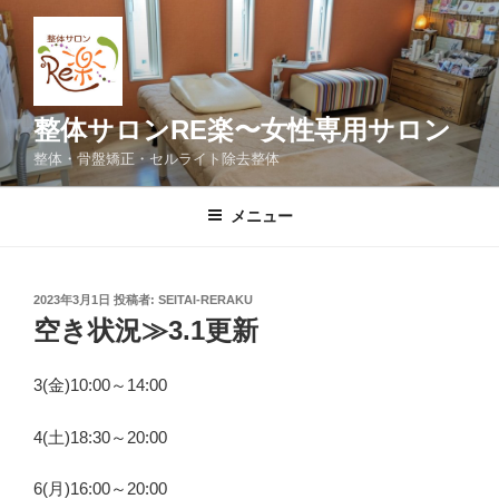
コ
ン
テ
ン
ツ
整体サロンRE楽〜女性専用サロン
へ
整体・骨盤矯正・セルライト除去整体
ス
キ
メニュー
ッ
プ
投
2023年3月1日
投稿者:
SEITAI-RERAKU
稿
空き状況≫3.1更新
日:
3(金)10:00～14:00
4(土)18:30～20:00
6(月)16:00～20:00