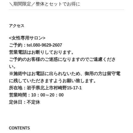
＼期間限定／整体とセットでお得に
アクセス
<女性専用サロン>
ご予約：tel.080-9629-2607
営業電話はお断りしております。
ご予約のお客様のご迷惑になりますのでご遠慮くださ
い。
※施術中はお電話に出られないため、御用の方は留守電
に残していただきますようお願い致します。
所在地：岩手県北上市村崎野15-17-1
営業時間：10：00～20：00
定休日：不定休
CONTENTS