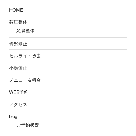
HOME
芯圧整体
足裏整体
骨盤矯正
セルライト除去
小顔矯正
メニュー＆料金
WEB予約
アクセス
blog
ご予約状況