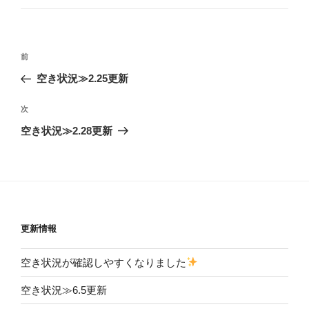
ゴ
リ
ー
投
前
前
稿
の
空き状況≫2.25更新
ナ
投
ビ
稿
次
次
ゲ
の
空き状況≫2.28更新
投
ー
稿
シ
ョ
ン
更新情報
空き状況が確認しやすくなりました
空き状況≫6.5更新