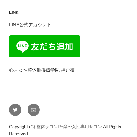
LINK
LINE公式アカウント
心月女性整体師養成学院 神戸校
Twitter
メ
ー
ル
Copyright (C)
整体サロンRe楽〜女性専用サロン
All Rights
Reserved.