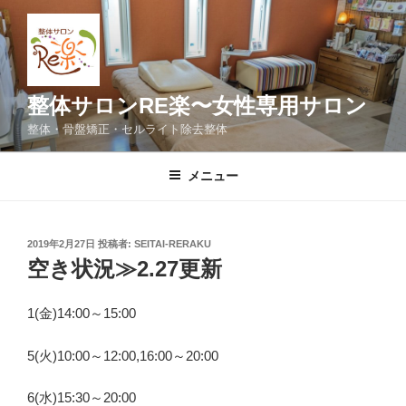
コ
ン
テ
ン
ツ
整体サロンRE楽〜女性専用サロン
へ
整体・骨盤矯正・セルライト除去整体
ス
キ
メニュー
ッ
プ
投
2019年2月27日
投稿者:
SEITAI-RERAKU
稿
空き状況≫2.27更新
日:
1(金)14:00～15:00
5(火)10:00～12:00,16:00～20:00
6(水)15:30～20:00