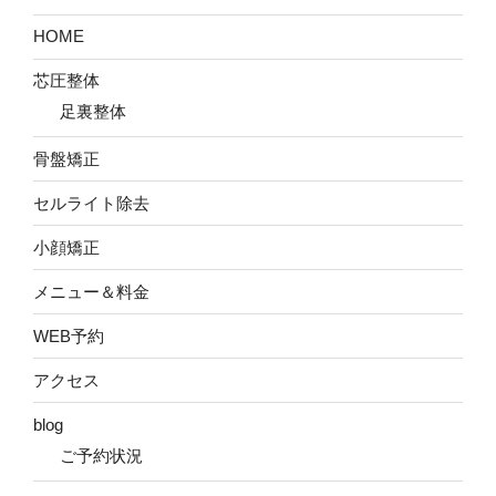
HOME
芯圧整体
足裏整体
骨盤矯正
セルライト除去
小顔矯正
メニュー＆料金
WEB予約
アクセス
blog
ご予約状況