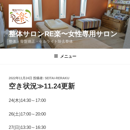
コ
ン
テ
ン
ツ
整体サロンRE楽〜女性専用サロン
へ
整体・骨盤矯正・セルライト除去整体
ス
キ
メニュー
ッ
プ
投
2022年11月24日
投稿者:
SEITAI-RERAKU
稿
空き状況≫11.24更新
日:
24(木)14:30～17:00
26(土)17:00～20:00
27(日)13:30～16:30