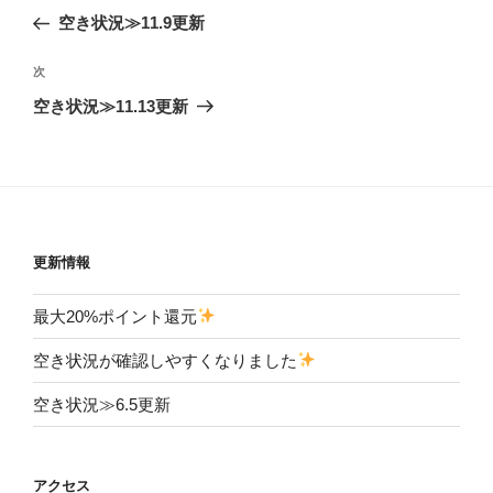
稿
の
空き状況≫11.9更新
ナ
投
ビ
稿
次
次
ゲ
の
空き状況≫11.13更新
投
ー
稿
シ
ョ
ン
更新情報
最大20%ポイント還元
空き状況が確認しやすくなりました
空き状況≫6.5更新
アクセス