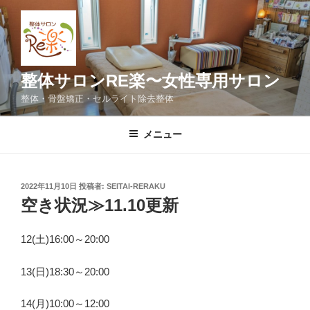
コ
ン
テ
ン
ツ
整体サロンRE楽〜女性専用サロン
へ
整体・骨盤矯正・セルライト除去整体
ス
キ
メニュー
ッ
プ
投
2022年11月10日
投稿者:
SEITAI-RERAKU
稿
空き状況≫11.10更新
日:
12(土)16:00～20:00
13(日)18:30～20:00
14(月)10:00～12:00