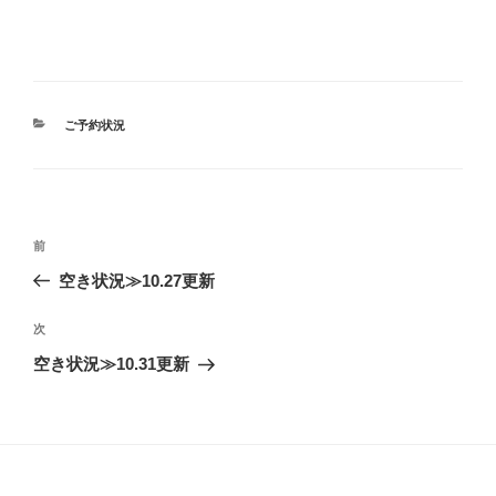
カ
ご予約状況
テ
ゴ
リ
ー
投
前
前
稿
の
空き状況≫10.27更新
ナ
投
ビ
稿
次
次
ゲ
の
空き状況≫10.31更新
投
ー
稿
シ
ョ
ン