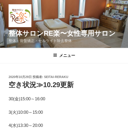
コ
ン
テ
ン
ツ
整体サロンRE楽〜女性専用サロン
へ
整体・骨盤矯正・セルライト除去整体
ス
キ
メニュー
ッ
プ
投
2020年10月29日
投稿者:
SEITAI-RERAKU
稿
空き状況≫10.29更新
日:
30(金)15:00～16:00
3(火)10:00～15:00
4(水)13:30～20:00