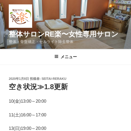
コ
ン
テ
ン
ツ
整体サロンRE楽〜女性専用サロン
へ
整体・骨盤矯正・セルライト除去整体
ス
キ
メニュー
ッ
プ
投
2020年1月8日
投稿者:
SEITAI-RERAKU
稿
空き状況≫1.8更新
日:
10(金)13:00～20:00
11(土)16:00～17:00
13(日)19:00～20:00