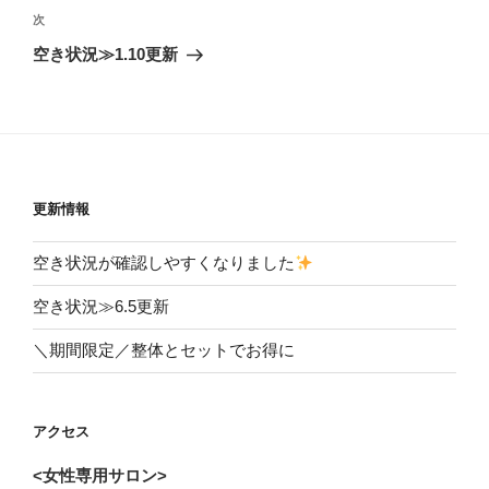
ビ
稿
次
次
ゲ
の
空き状況≫1.10更新
投
ー
稿
シ
ョ
ン
更新情報
空き状況が確認しやすくなりました
空き状況≫6.5更新
＼期間限定／整体とセットでお得に
アクセス
<女性専用サロン>