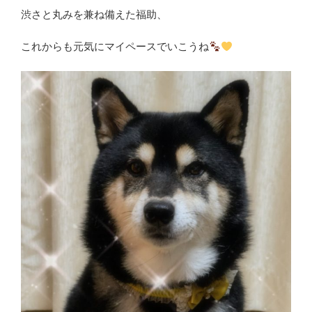
渋さと丸みを兼ね備えた福助、
これからも元気にマイペースでいこうね