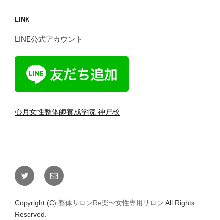
LINK
LINE公式アカウント
心月女性整体師養成学院 神戸校
Twitter
メ
ー
ル
Copyright (C)
整体サロンRe楽〜女性専用サロン
All Rights
Reserved.