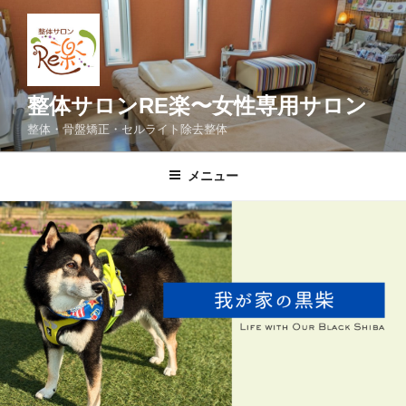
コ
ン
テ
ン
ツ
整体サロンRE楽〜女性専用サロン
へ
整体・骨盤矯正・セルライト除去整体
ス
キ
メニュー
ッ
プ