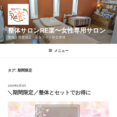
コ
ン
テ
ン
ツ
整体サロンRE楽〜女性専用サロン
へ
整体・骨盤矯正・セルライト除去整体
ス
キ
メニュー
ッ
プ
タグ:
期間限定
投
2026年6月5日
稿
＼期間限定／整体とセットでお得に
日: