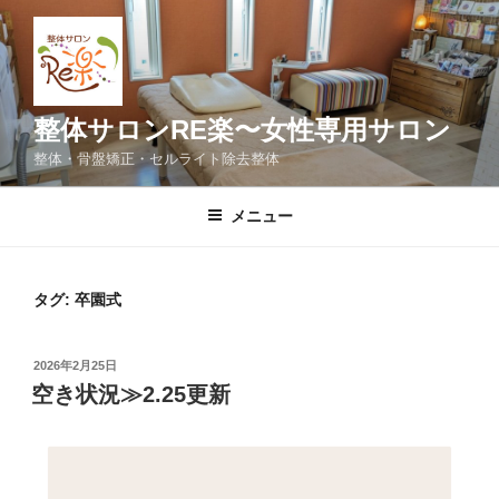
コ
ン
テ
ン
ツ
整体サロンRE楽〜女性専用サロン
へ
整体・骨盤矯正・セルライト除去整体
ス
キ
メニュー
ッ
プ
タグ:
卒園式
投
2026年2月25日
稿
空き状況≫2.25更新
日: