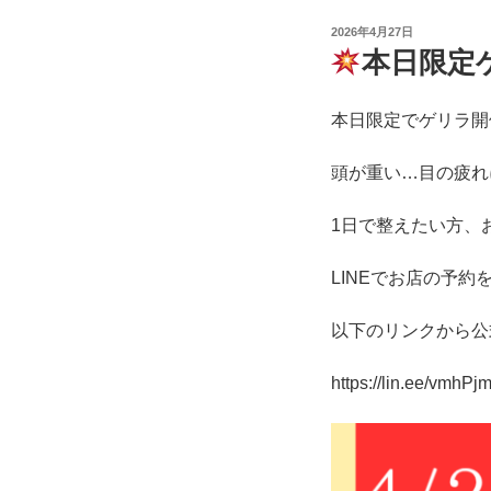
投
2026年4月27日
稿
本日限定
日:
本日限定でゲリラ開
頭が重い…目の疲れ
1日で整えたい方、
LINEでお店の予
以下のリンクから公
https://lin.ee/vmhPj