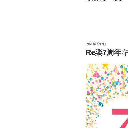
投
2020年2月7日
稿
Re楽7周年
日: