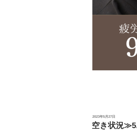
投
2023年5月27日
稿
空き状況≫5.
日: