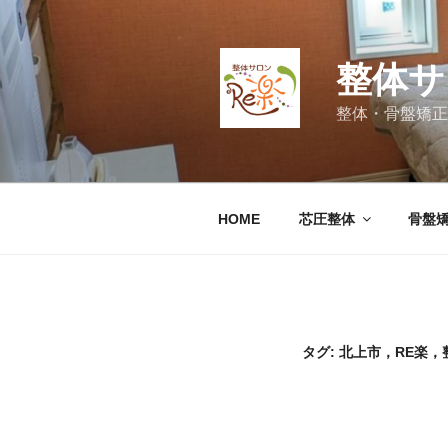
コ
ン
テ
整体サ
ン
ツ
整体・骨盤矯正
へ
ス
キ
ッ
HOME
芯圧整体
骨盤
プ
タグ:
北上市，RE楽，