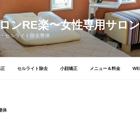
ロンRE楽〜女性専用サロン
・セルライト除去整体
矯正
セルライト除去
小顔矯正
メニュー＆料金
WE
整体