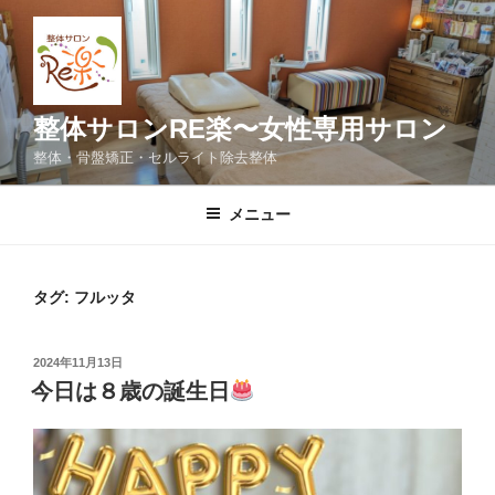
コ
ン
テ
ン
ツ
整体サロンRE楽〜女性専用サロン
へ
整体・骨盤矯正・セルライト除去整体
ス
キ
メニュー
ッ
プ
タグ:
フルッタ
投
2024年11月13日
稿
今日は８歳の誕生日
日: